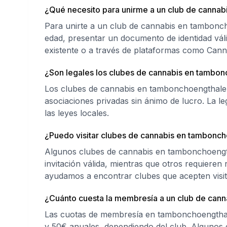
¿Qué necesito para unirme a un club de cannab
Para unirte a un club de cannabis en tambonch
edad, presentar un documento de identidad váli
existente o a través de plataformas como Canna
¿Son legales los clubes de cannabis en tambon
Los clubes de cannabis en tambonchoengthale
asociaciones privadas sin ánimo de lucro. La leg
las leyes locales.
¿Puedo visitar clubes de cannabis en tambonch
Algunos clubes de cannabis en tambonchoength
invitación válida, mientras que otros requieren 
ayudamos a encontrar clubes que acepten visit
¿Cuánto cuesta la membresía a un club de can
Las cuotas de membresía en tambonchoengthal
y 50€ anuales, dependiendo del club. Algunos