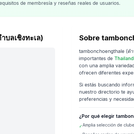
requisitos de membresía y reseñas reales de usuarios.
ำบลเชิงทะเล)
Sobre
tambonch
tambonchoengthale (ตำบ
importantes de
Thailand
con una amplia variedad
ofrecen diferentes exper
Si estás buscando info
nuestro directorio te ay
preferencias y necesida
¿Por qué elegir
tambonc
Amplia selección de clube
✓