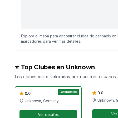
Explora el mapa para encontrar clubes de cannabis en 
marcadores para ver más detalles.
⭐ Top Clubes en
Unknown
Los clubes mejor valorados por nuestros usuarios
Verde Vida
CSC Cannapingu
Cannabisclub e.V.
Destacado
0.0
0.0
Unknown, 
Unknown, Germany
Ver
Ver detalles