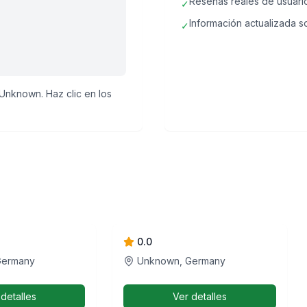
Reseñas reales de usuari
✓
Información actualizada so
✓
Unknown. Haz clic en los
 e.V.
Cannabis Members Club
– MaryJane e.V.
0.0
Germany
Unknown, Germany
 detalles
Ver detalles