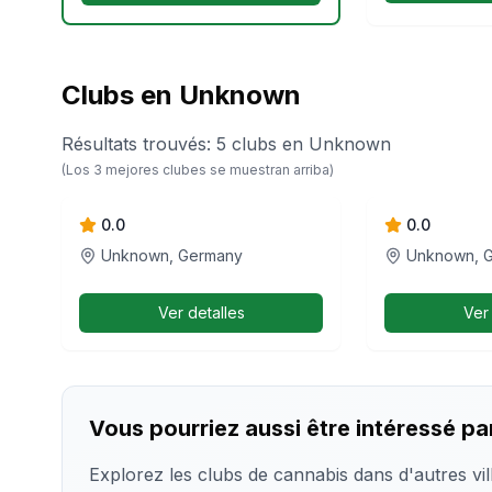
Clubs en Unknown
Résultats trouvés
:
5
clubs
en
Unknown
High Society e.V.
Cannabis
(Los
3
mejores clubes se muestran arriba)
Anbauvere
Grünverein
0.0
0.0
Unknown, Germany
Unknown, 
Ver detalles
Ver
Vous pourriez aussi être intéressé pa
Explorez les clubs de cannabis dans d'autres vi