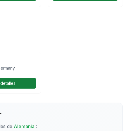
inigung
t e.V.
Germany
 detalles
r
lles de
Alemania
: