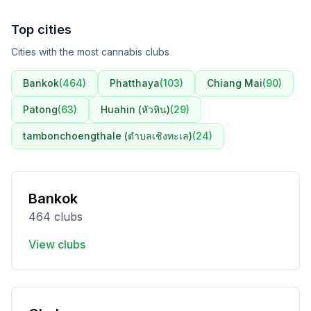
Top cities
Cities with the most cannabis clubs
Bankok
(
464
)
Phatthaya
(
103
)
Chiang Mai
(
90
)
Patong
(
63
)
Huahin (หัวหิน)
(
29
)
tambonchoengthale (ตำบลเชิงทะเล)
(
24
)
Bankok
464 clubs
View clubs