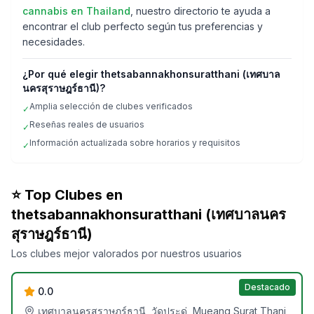
cannabis en
Thailand
, nuestro directorio te ayuda a
encontrar el club perfecto según tus preferencias y
necesidades.
¿Por qué elegir
thetsabannakhonsuratthani (เทศบาล
นครสุราษฎร์ธานี)
?
Amplia selección de clubes verificados
✓
Reseñas reales de usuarios
✓
Información actualizada sobre horarios y requisitos
✓
⭐ Top Clubes en
thetsabannakhonsuratthani (เทศบาลนคร
สุราษฎร์ธานี)
Yaksa Grower Store
Los clubes mejor valorados por nuestros usuarios
Destacado
0.0
เทศบาลนครสุราษฎร์ธานี, วัดประดู่, Mueang Surat Thani,