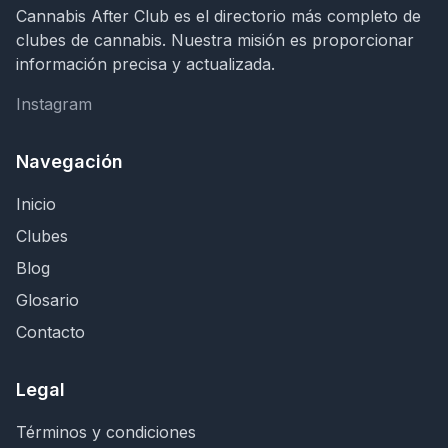
Cannabis After Club es el directorio más completo de
clubes de cannabis. Nuestra misión es proporcionar
información precisa y actualizada.
Instagram
Instagram
Navegación
Inicio
Clubes
Blog
Glosario
Contacto
Legal
Términos y condiciones