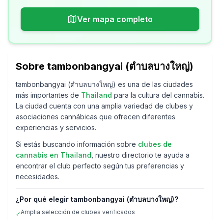
Ver mapa completo
Sobre
tambonbangyai (ตำบลบางใหญ่)
tambonbangyai (ตำบลบางใหญ่)
es una de las ciudades
más importantes de
Thailand
para la cultura del cannabis.
La ciudad cuenta con una amplia variedad de clubes y
asociaciones cannábicas que ofrecen diferentes
experiencias y servicios.
Si estás buscando información sobre
clubes de
cannabis en
Thailand
, nuestro directorio te ayuda a
encontrar el club perfecto según tus preferencias y
necesidades.
¿Por qué elegir
tambonbangyai (ตำบลบางใหญ่)
?
Amplia selección de clubes verificados
✓