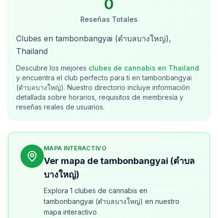
0
Reseñas Totales
Clubes en tambonbangyai (ตำบลบางใหญ่),
Thailand
Descubre los mejores
clubes de cannabis en
Thailand
y encuentra el club perfecto para ti en
tambonbangyai
(ตำบลบางใหญ่)
. Nuestro directorio incluye información
detallada sobre horarios, requisitos de membresía y
reseñas reales de usuarios.
MAPA INTERACTIVO
Ver mapa de tambonbangyai (ตำบล
บางใหญ่)
Explora 1 clubes de cannabis en
tambonbangyai (ตำบลบางใหญ่) en nuestro
mapa interactivo