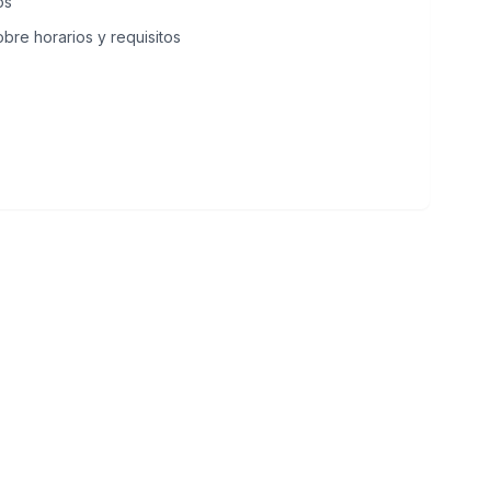
os
bre horarios y requisitos