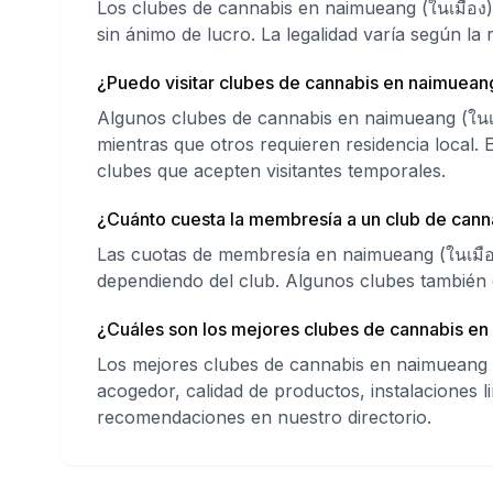
Los clubes de cannabis en naimueang (ในเมือง
sin ánimo de lucro. La legalidad varía según la r
¿Puedo visitar clubes de cannabis en naimueang
Algunos clubes de cannabis en naimueang (ในเมื
mientras que otros requieren residencia local.
clubes que acepten visitantes temporales.
¿Cuánto cuesta la membresía a un club de cann
Las cuotas de membresía en naimueang (ในเมือ
dependiendo del club. Algunos clubes también 
¿Cuáles son los mejores clubes de cannabis en
Los mejores clubes de cannabis en naimueang (
acogedor, calidad de productos, instalaciones l
recomendaciones en nuestro directorio.