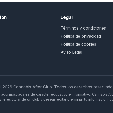
ión
Legal
Términos y condiciones
Política de privacidad
Política de cookies
Aviso Legal
©
2026
Cannabis After Club.
Todos los derechos reservado
 aquí mostrada es de carácter educativo e informativo. Cannabis Aft
Si eres titular de un club y deseas editar o eliminar tu información, 