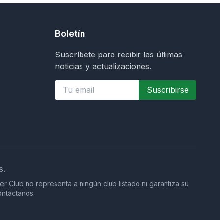
Boletín
Suscríbete para recibir las últimas
noticias y actualizaciones.
Suscribirse
s.
er Club no representa a ningún club listado ni garantiza su
contáctanos.