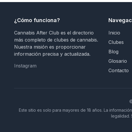
¿Cómo funciona?
Navegac
Cannabis After Club es el directorio
Inicio
más completo de clubes de cannabis.
Clubes
Nuestra misión es proporcionar
Blog
información precisa y actualizada.
Glosario
Instagram
Instagram
Contacto
Este sitio es solo para mayores de 18 años. La información
legalidad. 