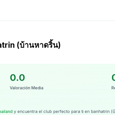
rin (บ้านหาดริ้น)
0.0
Valoración Media
R
hailand
y encuentra el club perfecto para ti en
banhatrin (บ