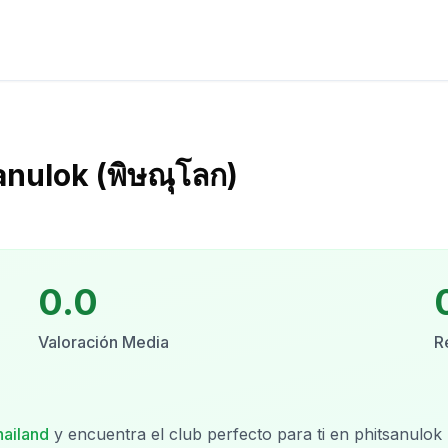
nulok (พิษณุโลก)
0.0
Valoración Media
R
hailand
y encuentra el club perfecto para ti en
phitsanulok 