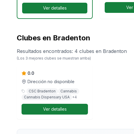
Ver
Ver detalles
Clubes en Bradenton
Resultados encontrados
:
4
clubes
en
Bradenton
Curaleaf - Bradenton
(Los
3
mejores clubes se muestran arriba)
East
0.0
Dirección no disponible
CSC Bradenton
Cannabis
Cannabis Dispensary USA
+
4
Ver detalles