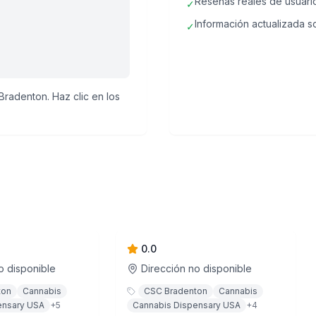
Reseñas reales de usuari
✓
Información actualizada so
✓
radenton. Haz clic en los
- Bradenton
Curaleaf - Bradenton
0.0
o disponible
Dirección no disponible
ton
Cannabis
CSC Bradenton
Cannabis
ensary USA
+
5
Cannabis Dispensary USA
+
4