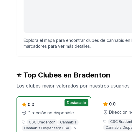
Explora el mapa para encontrar clubes de cannabis en B
marcadores para ver más detalles.
⭐ Top Clubes en
Bradenton
Los clubes mejor valorados por nuestros usuarios
Cannabist 
Goldflower - Bradenton
Destacado
0.0
0.0
Dirección n
Dirección no disponible
CSC Braden
CSC Bradenton
Cannabis
Cannabis Disp
Cannabis Dispensary USA
+
5