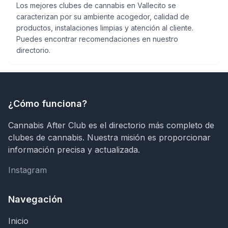
Los mejores clubes de cannabis en Vallecito se
caracterizan por su ambiente acogedor, calidad de
productos, instalaciones limpias y atención al cliente.
Puedes encontrar recomendaciones en nuestro
directorio.
¿Cómo funciona?
Cannabis After Club es el directorio más completo de
clubes de cannabis. Nuestra misión es proporcionar
información precisa y actualizada.
Instagram
Instagram
Navegación
Inicio