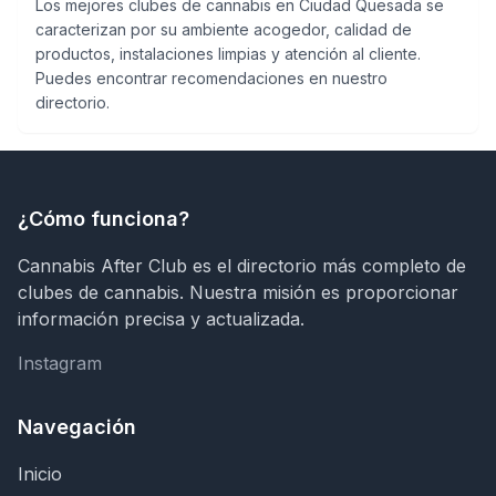
Los mejores clubes de cannabis en Ciudad Quesada se
caracterizan por su ambiente acogedor, calidad de
productos, instalaciones limpias y atención al cliente.
Puedes encontrar recomendaciones en nuestro
directorio.
¿Cómo funciona?
Cannabis After Club es el directorio más completo de
clubes de cannabis. Nuestra misión es proporcionar
información precisa y actualizada.
Instagram
Instagram
Navegación
Inicio