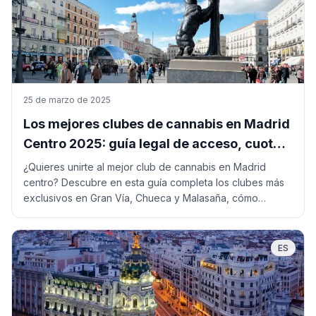
25 de marzo de 2025
Los mejores clubes de cannabis en Madrid
Centro 2025: guía legal de acceso, cuotas
y servicios exclusivos
¿Quieres unirte al mejor club de cannabis en Madrid
centro? Descubre en esta guía completa los clubes más
exclusivos en Gran Vía, Chueca y Malasaña, cómo
hacerte socio y qué requisitos legales debes cumplir
para disfrutar de una experiencia segura y privada.
ES