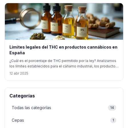
Límites legales del THC en productos cannábicos en
España
¿Cuál es el porcentaje de THC permitido por la ley? Analizamos
los límites establecidos para el cáñamo industrial, los productos
terapéuticos y su impacto en los clubes cannábicos.
12 abr 2025
Categorías
Todas las categorías
14
Cepas
1